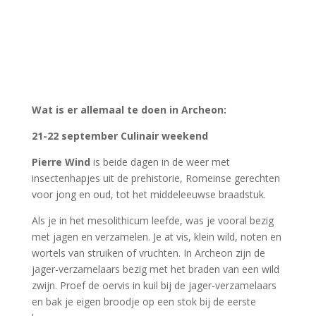
wortels van struiken of vruchten. In Archeon zijn de
jager-verzamelaars bezig met het braden van een wild
zwijn. Proef de oervis in kuil bij de jager-verzamelaars
en bak je eigen broodje op een stok bij de eerste
boeren.
In de Romeinse tijd werden op straat hapjes bereid,
voor de drukke Romein onderweg. Proef de heerlijke
culinaire hoogstandjes die de Romeinen naar ons land
brachten, of maak een praatje met de wijnhandelaar
die zijn waar aanprijst. Proef hetzelfde eten en drinken
dat tweeduizend jaar geleden door senatoren werd
genuttigd. Heerlijk genieten van Libum (Romeins
brood) met moretum (Romeinse kruidenkaas).
In de middeleeuwen is de dagelijkse kost een
stoofpotje of pap, aangevuld met vers brood van de
bakker en natuurlijk bier uit het minderbroederklooster!
Maar de gegoede burgerij wil wat meer luxe, zij eten
het liefst een diner met meerdere gangen, waarbij het