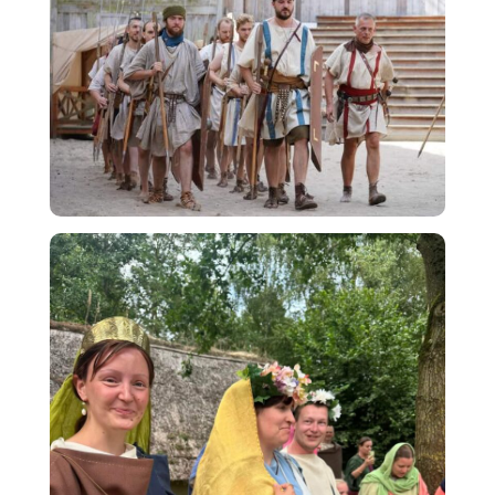
Wederom succesvol Romeins festival in Archeon
Traditioneel is augustus de maand van het twee weken
durende Romeins festival. Het zonnige weer bracht
zeer veel bezoekers naar het festival. Nieuw dit jaar
was het spectaculaire Spartacus Theatrum Aanligdiner.
Op vrijdag 16 augustus werd in de Romeinse Herberg
een groots bacchanaal georganiseerd met volop
vertier, vermaak en een heus aanligdiner. Men kon
genieten van heerlijke Romeinse gerechten in uiteraard
Romeinse kledij.
En dit jaar wederom met een behoorlijke grote
delegatie burger- en militaire Romeinen van onze Legio
II Augusta en de Romeinen uit Italië en Engeland die
vele demonstraties verzorgden was dit een zeer
geslaagd festival te noemen.