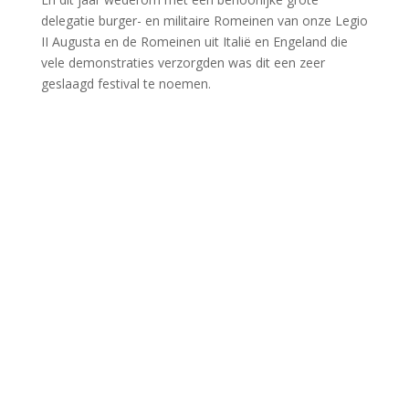
Limeskalender Zuid-Holland; Romeinse
activiteiten juli t/m oktober
Sinds een aantal jaren is Zuid-Holland heel actief met
het voor het grote publiek zichtbaar maken van het
rijke Romeinse erfgoed wat onze provincie te bieden
heeft en wordt er o.a. door de Limes netwerktafel,
waar organisatoren van Romeinse activiteiten elkaar
treffen, veel georganiseerd.
Erfgoedhuis in Zuid-Holland coördineert samen met de
provincie deze activiteiten en heeft een nieuwe
kalender opgesteld voor de periode juli t/m oktober.
Die kalender kun je hier downloaden en bekijken:
def_limes-evenementenkalender_julokt24_3.pdf
(geschiedenisvanzuidholland.nl)
Tentoonstellingen en evenementen