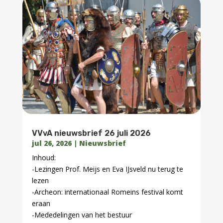
VVvA nieuwsbrief – 3 juni 2026
jun 3, 2026
|
Nieuwsbrief
-VVvA Jubileumfeest 27 juni, meld je tijdig aan!
-VVvA lezing 9 juni: Emmerhelden – Brand en
preventie
-Archeon 19-21 juni: Nationale Archeologiedagen
-VVvA verenigingszaken
-2 juli NLS kennisdag te Bunnik
-Tentoonstellingen
-Video’s over VVvA en Archeon
-Wordt lid bij VVvA -Facebook groep
Lees meer