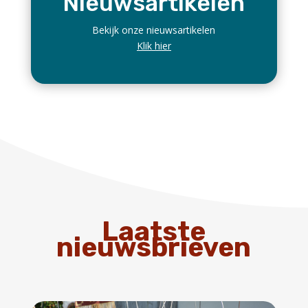
-Geslaagd Romeins weekend in Alphen
-Tentoonstellingen
-Video’s over VVvA en Archeon
-Wordt lid bij VVvA -Facebook groep
Lees meer