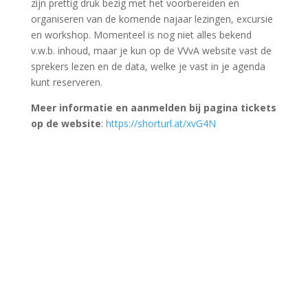
zijn prettig druk bezig met het voorbereiden en
organiseren van de komende najaar lezingen, excursie
en workshop. Momenteel is nog niet alles bekend
v.w.b. inhoud, maar je kun op de VVvA website vast de
sprekers lezen en de data, welke je vast in je agenda
kunt reserveren.
Meer informatie en aanmelden
bij pagina tickets
op de website
:
https://shorturl.at/xvG4N
Wat is er allemaal te doen in Archeon:
21-22 september
Culinair weekend
Pierre Wind
is beide dagen in de weer met
insectenhapjes uit de prehistorie, Romeinse gerechten
voor jong en oud, tot het middeleeuwse braadstuk.
Als je in het mesolithicum leefde, was je vooral bezig
met jagen en verzamelen. Je at vis, klein wild, noten en