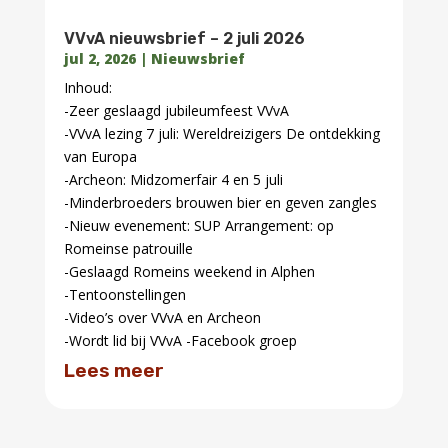
Vrijwilligers
Aanmelden
Vrijwillerswerk
Zwammerdam schepen
Extra info
Planningskalender
Lid worden
Lid worden
Aanmelden
Algemene informatie
Ledeninformatie