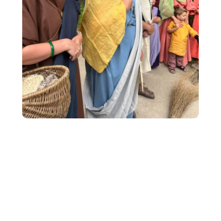
Thermenmuseum in Heerlen gesloten tot 2027
Romeins museum open in 2027
Onze vrienden en goede relatie van het oudste
Romeinse badhuis Coriovallum in Nederland, het
Thermen museum te Heerlen heeft 8 september
definitief de poorten gesloten. Directeur Hans Thuis
deed als laatste de boel op slot.
Het oude badhuis wordt geheel afgedekt en er
omheen wordt een heel nieuw groter museum
gebouwd wat in 2027 de poorten gaat openen onder
de nieuwe naam Het Romeins Museum en waar
beduidend meer tentoonstellingen en verhalen dan
voorheen te zien zullen zijn. Heerlen heeft prettig veel
ambitie met hun erfgoed. Een mooi voorbeeld, ook
voor onze gemeente.