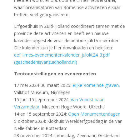
Zie ook de recente fotoreportages van Willem.
Ons lid Willem de Jeu fotografeert regelmatig de
activiteiten van VVvA en van Archeon zelf. Die foto’s
heeft hij voor ons opgeslagen in de “cloud”. Om die te
kunnen bekijken of te kunnen downloaden dien je als
lid in te loggen op onze kalendersite.
Op de pagina
LEDENINFORMATIE staat de link naar het VVvA
fotoarchief.
Meld je als lid aan voor de
VVvA-Facebook
ledengroep
en deel ook je tips en belevenissen
VVvA heeft sinds een aantal maanden een facebook
pagina voor haar leden en vrijwilligers. Daar kan
iedereen die zich aanmeldt zelf tips, ideeën,
belevenissen en oproepen plaatsen welke een relatie
hebben met Archeon, VVvA, geschiedenis en
archeologie.
Meld je bij onderstaande link a
an en post zelf ook