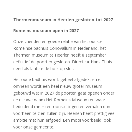
17 mei 2024-30 maart 2025:
Rijke Romeinse graven
,
Valkhof Museum, Nijmegen
15 juni-15 september 2024:
Van Vondst naar
Verzamelaar
, Museum Hoge Woerd, Utrecht
14 en 15 september 2024:
Open Monumentendagen
5 oktober 2024: Klokhuis Werelderfgoeddag in de Van
Nelle-fabriek in Rotterdam
28 november 2024: Limesdag, Zevenaar, Gelderland