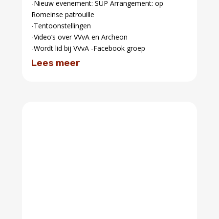
Adres
Vereniging Vrienden van Archeon
2400 AP Alphen a/d Rijn
Postbus 600
Activiteiten
VVvA activiteiten
Agenda
Tickets
Archeon activiteiten