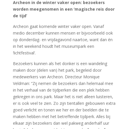
onder een hemel vol licht. Tot ziens in Archeon, waar
de wintermaanden stralen van avontuur en ontdekking!