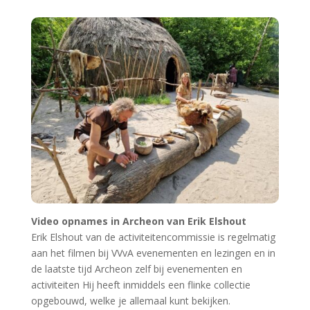
jouw tips, foto’s en belevenissen v.w.b. archeologie,
VVvA en Archeon.
https://www.facebook.com/groups/472372766428505/
