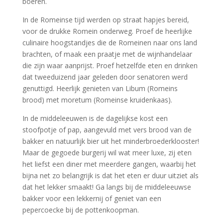
bijna net zo belangrijk is dat het eten er duur uitziet als
dat het lekker smaakt! Ga langs bij de middeleeuwse
bakker voor een lekkernij of geniet van een
pepercoecke bij de pottenkoopman.
Meer informatie over evenementen in Archeon
:
https://www.archeon.nl/nl/agenda.html
Archeon in de winter vaker open: bezoekers
worden meegenomen in een ‘magische reis door
de tijd’
Archeon gaat komende winter vaker open. Vanaf
medio december kunnen mensen er bijvoorbeeld ook
op donderdag- en vrijdagavond naartoe, want dan én
in het weekend houdt het museumpark een
‘lichtfestival’.
Bezoekers kunnen als het donker is een wandeling