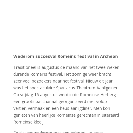
Katwijk trots op hun Romeinse
verleden
nieuwe stichting Limes Legacy Katwijk opgericht
Katwijk heeft na de toewijzing van het
archeologiedepot Zuid-Holland een omvangrijk plan
uitgewerkt om t.z.t. een compleet Limes
erfgoedcentrum in de gemeente te bouwen. Naast het
Archeologiehuis verschijnen er wachttorens, een Limes
wandelpad en zal ook de link met Fort Brittenburg
gelegd worden.
Bekijk op de net gelanceerde website de dronevlucht
om te zien hoe het zich ontwikkelt:
Plannen – Stichting
Limes Legacy Katwijk