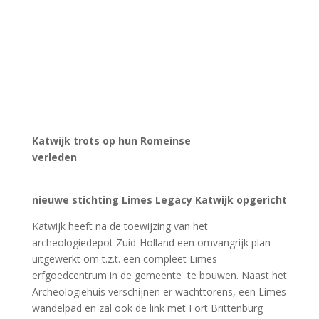
Video opnames in Archeon van Erik Elshout
Erik Elshout van de activiteitencommissie is regelmatig
aan het filmen bij VVvA evenementen en lezingen en in
de laatste tijd Archeon zelf bij evenementen en
activiteiten Hij heeft inmiddels een flinke collectie
opgebouwd, welke je allemaal kunt bekijken.
De video’s zijn te zien door de links aan te
klikken op de
button VIDEO’S onderaan op deze
pagina.
Veel kijkplezier!
NoVA digitaal te lezen
Lees de laatste NoVA
In dit nummer 2. De Voorzet 3. Ondertussen in
Archeon 4. Drinken als een bronstijger 5. (Bijna) altijd
wat te vieren 6. 30 jaar Archeon 8. VVvA wisseling