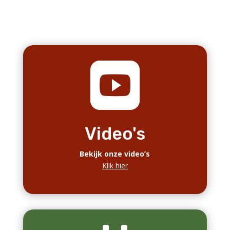
VVvA nieuwsbrief 26 juli 2026
jul 26, 2026
|
Nieuwsbrief
Inhoud:
-Lezingen Prof. Meijs en Eva IJsveld nu terug te
lezen
-Archeon: internationaal Romeins festival komt
eraan
-Mededelingen van het bestuur
-Nieuw evenement: SUP Arrangement: op
Romeinse patrouille
-Tentoonstellingen
-Video’s over VVvA en Archeon
-Wordt lid bij VVvA -Facebook groep
Lees meer