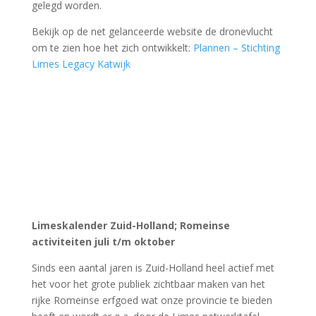
voorzitter 10. Vrouwe Hadewij 11. Anekdotes 30 jaar
Archeon 12. Felicitaties 14. Boeken en
tentoonstellingen 15. Agenda VVvA. 16. Strip Marcus &
Marbo
Lees NoVA bovenaan op de homepage:
https://www.vrienden-archeon.nl/
NoVA’s van 2018 tot 2024 nu terug te lezen
De NoVA’s van genoemde jaren zijn nu ook digitaal
terug te lezen op onze VVvA website. In de menubalk
bovenin zie je bij “Nieuws” nu ook NoVA staan en daar
zijn de magazines terug te lezen en te downloaden.
Bekijk het fotoarchief van Vereniging Vrienden
van Archeon