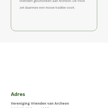
vrienden geschonken aan Archeon. De VVvA
zet daarmee een mooie traditie voort.
fffffffffffffff
Adres
Vereniging Vrienden van Archeon
2400 AP Alphen a/d Rijn
Postbus 600
Activiteiten