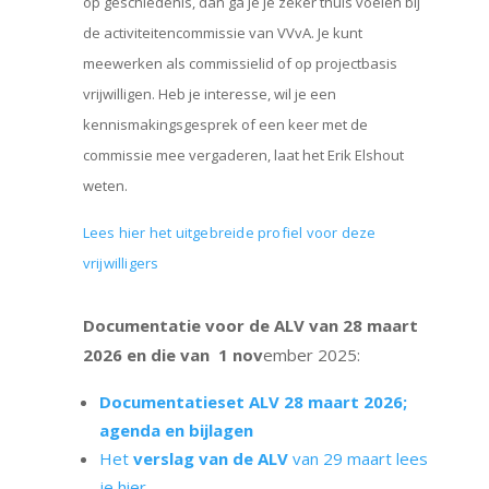
op geschiedenis, dan ga je je zeker thuis voelen bij
de activiteitencommissie van VVvA. Je kunt
meewerken als commissielid of op projectbasis
vrijwilligen. Heb je interesse, wil je een
kennismakingsgesprek of een keer met de
commissie mee vergaderen, laat het Erik Elshout
weten.
Lees hier het uitgebreide profiel voor deze
vrijwilligers
Documentatie voor de ALV van 28 maart
2026 en die van 1 nov
ember 2025:
Documentatieset ALV 28 maart 2026;
agenda en bijlagen
Het
verslag van de ALV
van 29 maart lees
je hier