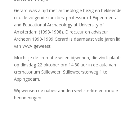
Sinds een aantal jaren is Zuid-Holland heel actief met
het voor het grote publiek zichtbaar maken van het
rijke Romeinse erfgoed wat onze provincie te bieden
heeft en wordt er o.a. door de Limes netwerktafel,
waar organisatoren van Romeinse activiteiten elkaar
treffen, veel georganiseerd.
Erfgoedhuis in Zuid-Holland coördineert samen met de
provincie deze activiteiten en heeft een nieuwe
kalender opgesteld voor de periode juli t/m oktober.
Die kalender kun je hier downloaden en bekijken:
def_limes-evenementenkalender_julokt24_3.pdf
(geschiedenisvanzuidholland.nl)
Tentoonstellingen en evenementen
17 mei 2024-30 maart 2025:
Rijke Romeinse graven
,
Valkhof Museum, Nijmegen
28 november 2024: Limesdag, Zevenaar, Gelderland
Video opnames in Archeon van Erik Elshout