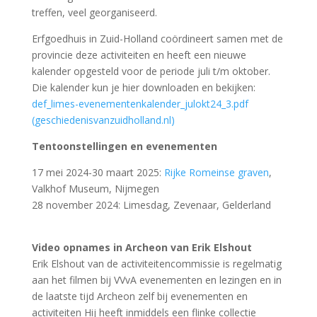
Archeon 12. Felicitaties 14. Boeken en
tentoonstellingen 15. Agenda VVvA. 16. Strip Marcus &
Marbo
Lees NoVA bovenaan op de homepage:
https://www.vrienden-archeon.nl/
NoVA’s van 2018 tot 2024 nu terug te lezen
De NoVA’s van genoemde jaren zijn nu ook digitaal
terug te lezen op onze VVvA website. In de menubalk
bovenin zie je bij “Nieuws” nu ook NoVA staan en daar
zijn de magazines terug te lezen en te downloaden.
Bekijk het fotoarchief van Vereniging Vrienden
van Archeon