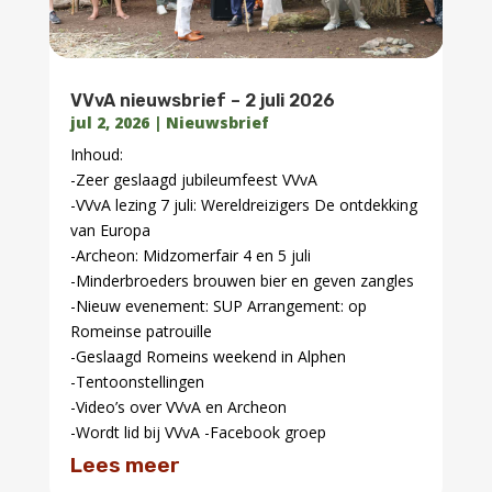
VVvA nieuwsbrief – 3 juni 2026
jun 3, 2026
|
Nieuwsbrief
-VVvA Jubileumfeest 27 juni, meld je tijdig aan!
-VVvA lezing 9 juni: Emmerhelden – Brand en
preventie
-Archeon 19-21 juni: Nationale Archeologiedagen
-VVvA verenigingszaken
-2 juli NLS kennisdag te Bunnik
-Tentoonstellingen
-Video’s over VVvA en Archeon
-Wordt lid bij VVvA -Facebook groep
Lees meer