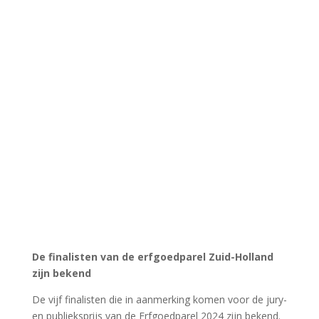
erfgoedinstellingen in Zuid-Holland. Onderstaande vijf
instellingen en projecten zijn genomineerd (in
willekeurige volgorde). Klik door en leer meer over de
projecten:
Historische Vereniging Westelijk Voorne
, voor het
duurzaam en ecologisch beheren van de historische
begraafplaats Maria Rust.
Cultuurhistorisch Genootschap Duin- en Bollenstreek
voor hun inzet rond het behouden en herbestemmen
van bollenerfgoed.
Streekmuseum Goeree-Overflakkee
voor het project
‘Watersnood van 1953 door kinderogen’ waarmee
bijzondere verhalen voor de toekomst bewaard
blijven.
Stichting De Schiedamse Molens
voor de revitalisatie
van de Babbersmolen waarbij biodiversiteit voorop
staat