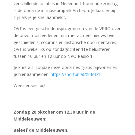
Zondag 20 oktober om 12.30 uur in de
Middeleeuwen:
Beleef de Middeleeuwen.
Vier het feest van Sint Crispijn en Sint Crispiaen,
de Patroonheiligen van het Gilde van de
schoenmakers.
Aansluitend aan de VPRO opname is de processie om
12.30 uur.
Achtergrondinformatie:
In de Middeleeuwen werden nogal wat processies en
ommegangen gehouden met o.a. als doel oorlogen,
hongersnoden en rampen te kunnen bezweren en zo
greep op het bestaan te verkrijgen met behulp van
Heiligen die bij God als voorspraak fungeren. Vandaag
zijn dat de heiligen Crispijn en Crispiaen.