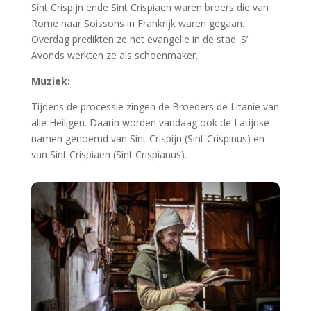
Wat is er allemaal te doen in Archeon:
Van zaterdag 19 t/m zondag 3 november is het
weer genieten van de herfstvakantie. In Archeon
zijn er extra veel leuke activiteiten te beleven en
tijdens de weekenden staan er speciale thema’s
op het programma als ‘Stap in het
Schoenenweekend, ‘Smeedweekend’ en het
Riddertournooi.
Tijdens de herfstvakantie zijn er vele activiteiten in de
prehistorie, bij de Romeinen en in de middeleeuwen.