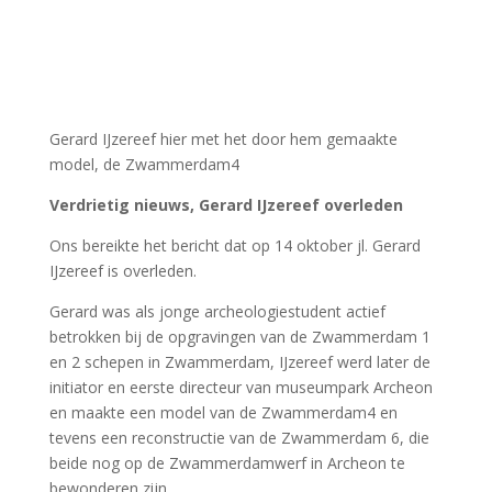
Limeskalender Zuid-Holland; Romeinse
activiteiten juli t/m oktober