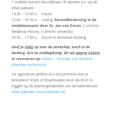
* stukken komen beschikbaar 18 oktober a.s. via de
VVvA website
14.30 – 15.00 u. Pauze
15.00 – 16.30 u. Lezing:
Gezondheidszorg in de
middeleeuwen door Dr. Jan van Doren
| Lecturer
Medieval History | Utrecht University
16.30 – 17.30 u. Borrel
in Romeinse herberg.
Geef je
tijdig
op voor de workshop, lunch in de
herberg, ALV en middaglezing; dit zijn
aparte tickets
te reserveren op:
tickets – Vrienden van Archeon
(vrienden-archeon.nl)
De agenda en andere ALV documenten kun je
binnenkort lezen of downloaden door als lid in te
loggen op de planningskalender van de kalendersite:
VVvA Kalender (vvva-kalender.nl)
Lezing 3 december over de bouw van de