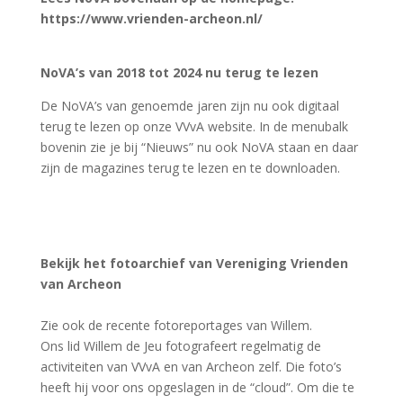
Meld je bij onderstaande link
aan en post zelf ook
jouw tips, foto’s en belevenissen v.w.b. archeologie,
VVvA en Archeon.
https://www.facebook.com/groups/472372766428505/

Video's