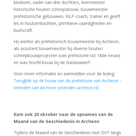
Kom ook 20 oktober naar de opnames van de
Maand van de Geschiedenis in Archeon
Tijdens de Maand van de Geschiedenis reist OVT langs
verschillende locaties in Nederland. Komende zondag
is de opname in museumpark Archeon. Je kunt er bij
zijn als je je snel aanmeldt.
OVT is een geschiedenisprogramma van de VPRO over
de onvoltooid verleden tijd, met actueel nieuws over
geschiedenis, columns en historische documentaires.
OVT is wekelijks op zondagochtend te beluisteren
tussen 10 uur en 12 uur op NPO Radio 1.
Je kunt a.s. zondag deze opnames gratis bijwonen en
je hier aanmelden:
https://shorturl.at/X0MD1
Wees er snel bij!