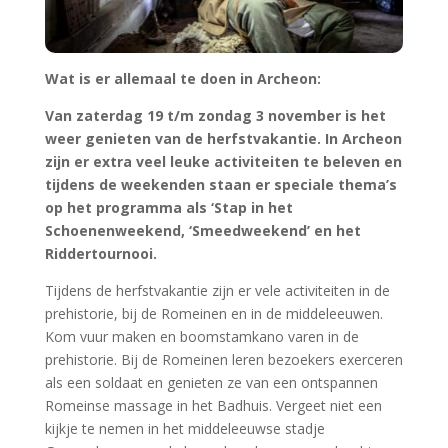
Kom vuur maken en boomstamkano varen in de
prehistorie. Bij de Romeinen leren bezoekers exerceren
als een soldaat en genieten ze van een ontspannen
Romeinse massage in het Badhuis. Vergeet niet een
kijkje te nemen in het middeleeuwse stadje
Gravendam, waar de bezoekers leren zwaardvechten,
boogschieten en laten ze graag hun ambacht zien.
Dagelijks wordt de dag afgesloten met een
spectaculaire Gladiatorenshow in de Arena. Ook
verwacht het middeleeuwse stadje Gravendam hoog
bezoek van een ridder te paard. In Archeon is er tijdens
de herfstvakantie heel veel te ontdekken, te beleven en
te doen!
Evenementen:
Stap in het Schoenenweekend! – 19 en 20 oktober
Op bezoek bij smeden – 26 en 27 oktober
Én een Speciaal Ridder Toernooi