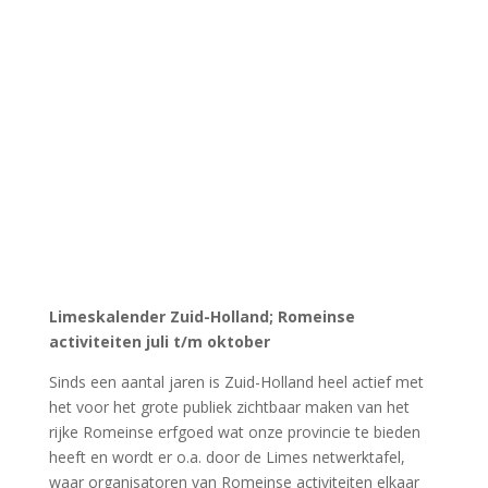
Erik Elshout van de activiteitencommissie is regelmatig
aan het filmen bij VVvA evenementen en lezingen en in
de laatste tijd Archeon zelf bij evenementen en
activiteiten Hij heeft inmiddels een flinke collectie
opgebouwd, welke je allemaal kunt bekijken.
De video’s zijn te zien door de links aan te klikken op
de
button VIDEO’S onderaan op deze pagina.
Veel
kijkplezier!
NoVA digitaal te lezen
Lees de laatste NoVA
In dit nummer 2. De Voorzet 3. Ondertussen in
Archeon 4. Drinken als een bronstijger 5. (Bijna) altijd
wat te vieren 6. 30 jaar Archeon 8. VVvA wisseling
voorzitter 10. Vrouwe Hadewij 11. Anekdotes 30 jaar