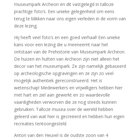
gebruiken. Talloze musea over de wereld hebben
geleerd van wat hier is gecreëerd en hebben hun eigen
recreaties tentoongesteld.
Anton van den Heuvel is de oudste zoon van 4
kinderen, vader van drie dochters, leermeester
historische houten scheepsbouw, bouwmeester
prehistorische gebouwen, NLP-coach, trainer en geeft
les in houtambachten, primitieve vaardigheden en
bushcraft.
Hij werkte als prehistorisch bouwmeester bij Archeon,
als assistent bouwmeester bij diverse houten
scheepbouwprojecten (van prehistorie tot 18de eeuw)
en was hoofd-bouw bij de Bataviawerf.
Voor meer informatie en aanmelden voor de lezing:
Terugblik op de bouw van de prehistorie van Archeon –
Vrienden van Archeon (vrienden-archeon.nl)