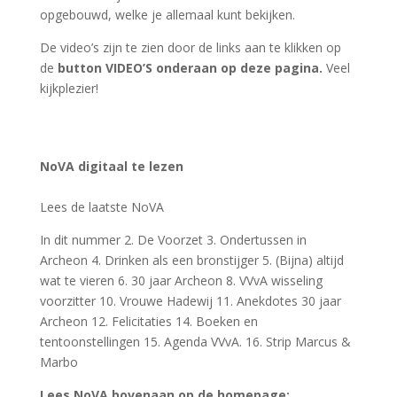
Zie ook de recente fotoreportages van Willem.
Ons lid Willem de Jeu fotografeert regelmatig de
activiteiten van VVvA en van Archeon zelf. Die foto’s
heeft hij voor ons opgeslagen in de “cloud”. Om die te
kunnen bekijken of te kunnen downloaden dien je als
lid in te loggen op onze kalendersite.
Op de pagina
LEDENINFORMATIE staat de link naar het VVvA
fotoarchief.
Meld je als lid aan voor de
VVvA-Facebook
ledengroep
en deel ook je tips en belevenissen
VVvA heeft sinds een aantal maanden een facebook
pagina voor haar leden en vrijwilligers. Daar kan
iedereen die zich aanmeldt zelf tips, ideeën,
belevenissen en oproepen plaatsen welke een relatie
hebben met Archeon, VVvA, geschiedenis en
archeologie.