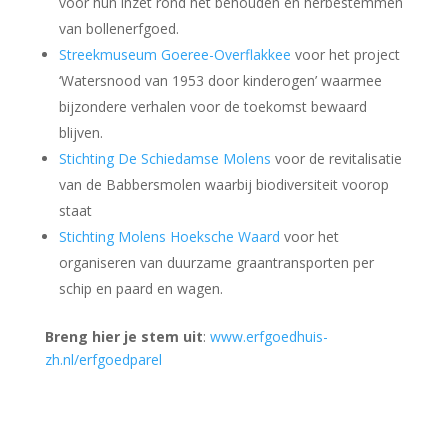
initiator en eerste directeur van museumpark Archeon
en maakte een model van de Zwammerdam4 en
tevens een reconstructie van de Zwammerdam 6, die
beide nog op de Zwammerdamwerf in Archeon te
bewonderen zijn.
Gerard was altijd met archeologie bezig en bekleedde
o.a. de volgende functies: professor of Experimental
and Educational Archaeology at University of
Amsterdam (1993-1998). Directeur en adviseur
Archeon 1990-1999 Gerard is daarnaast vele jaren lid
van VVvA geweest.
Mocht je de crematie willen bijwonen, die vindt plaats
op dinsdag 22 oktober om 14.30 uur in de aula van
crematorium Stilleweer, Stilleweersterweg 1 te
Appingedam.
Wij wensen de nabestaanden veel sterkte en mooie
herinneringen.