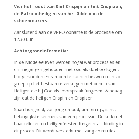
Saamhorigheid, van jong en oud, arm en rijk, is het
belangrijkste kenmerk van een processie. De kerk met
haar relieken en heiligenfeesten fungeert als binding in
dit proces. Dit wordt versterkt met zang en muziek.
Sint Crispijn ende Sint Crispiaen waren broers die van
Rome naar Soissons in Frankrijk waren gegaan.
Overdag predikten ze het evangelie in de stad. S’
Avonds werkten ze als schoenmaker.
Muziek:
Tijdens de processie zingen de Broeders de Litanie van
alle Heiligen. Daarin worden vandaag ook de Latijnse
namen genoemd van Sint Crispijn (Sint Crispinus) en
van Sint Crispiaen (Sint Crispianus).