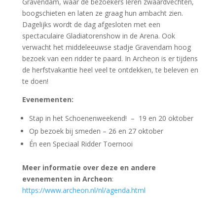
Meer informatie over deze en andere
evenementen in Archeon
:
https://www.archeon.nl/nl/agenda.html
De finalisten van de erfgoedparel Zuid-Holland
zijn bekend
De vijf finalisten die in aanmerking komen voor de jury-
en publieksprijs van de Erfgoedparel 2024 zijn bekend.
Het publiek kan tot uiterlijk 13 november hier zijn stem
uitbrengen:
Vijf finalisten Erfgoedparel bekend:
stemmen kan tot en met 13 november! – Erfgoedhuis
Zuid-Holland (erfgoedhuis-zh.nl)
De winnaars van de Erfgoedparel worden bekend
gemaakt tijdens de Erfgoed dag op 15 november.
De Erfgoedparel is een teken van waardering voor
het goede werk dat vrijwilligers doen bij musea,
archieven, molens, kastelen of andere