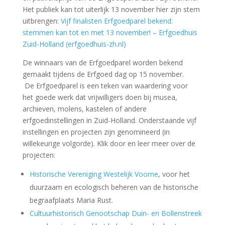
Stichting Molens Hoeksche Waard
voor het
organiseren van duurzame graantransporten per
schip en paard en wagen.
Breng hier je stem uit
:
www.erfgoedhuis-
zh.nl/erfgoedparel
Gerard IJzereef hier met het door hem gemaakte
model, de Zwammerdam4
Verdrietig nieuws, Gerard IJzereef overleden
Ons bereikte het bericht dat op 14 oktober jl. Gerard
IJzereef is overleden.
Gerard was als jonge archeologiestudent actief
betrokken bij de opgravingen van de Zwammerdam 1
en 2 schepen in Zwammerdam, IJzereef werd later de