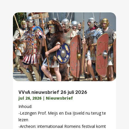
VVvA nieuwsbrief – 2 juli 2026
jul 2, 2026
|
Nieuwsbrief
Inhoud:
-Zeer geslaagd jubileumfeest VVvA
-VVvA lezing 7 juli: Wereldreizigers De ontdekking
van Europa
-Archeon: Midzomerfair 4 en 5 juli
-Minderbroeders brouwen bier en geven zangles
-Nieuw evenement: SUP Arrangement: op
Romeinse patrouille
-Geslaagd Romeins weekend in Alphen
-Tentoonstellingen