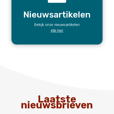
Inhoud:
-Lezingen Prof. Meijs en Eva IJsveld nu terug te
lezen
-Archeon: internationaal Romeins festival komt
eraan
-Mededelingen van het bestuur
-Nieuw evenement: SUP Arrangement: op
Romeinse patrouille
-Tentoonstellingen
-Video’s over VVvA en Archeon
-Wordt lid bij VVvA -Facebook groep
Lees meer