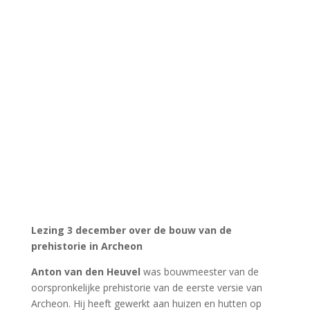
prehistorie in Archeon
Anton van den Heuvel
was bouwmeester van de
oorspronkelijke prehistorie van de eerste versie van
Archeon. Hij heeft gewerkt aan huizen en hutten op
museumpark Archeon en dit vastgelegd in talloze
prachtige foto’s. Een unieke gelegenheid om eens
terug te blikken naar ons eigen verleden in de vorm van
deze lezing.
Hij heeft veel foto’s en een goed verhaal! Een unieke
kans voor een lezing die u meeneemt naar het
ontstaan van de Prehistorie van Museumpark Archeon.
De huizen en hutten van Archeon zijn niet alleen het
decor van het museumpark. Ze zijn namelijk gebaseerd
op archeologische opgravingen en ze zijn zo veel
mogelijk authentiek gereconstrueerd. Het is
wetenschap! Medewerkers en vrijwilligers hebben hier
met hart en ziel aan gewerkt en zo waardevolle
vaardigheden verworven die ze nog steeds kunnen