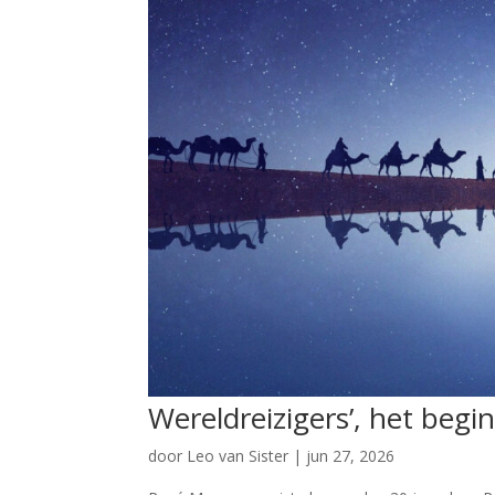
Wereldreizigers’, het begi
door
Leo van Sister
|
jun 27, 2026