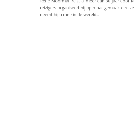
René Moorman reist al meer dan 30 jaar door Rus
reizigers organiseert hij op maat gemaakte reize
neemt hij u mee in de wereld...