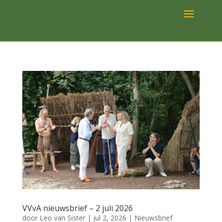
VVvA nieuwsbrief – 2 juli 2026
door
Leo van Sister
|
jul 2, 2026
|
Nieuwsbrief