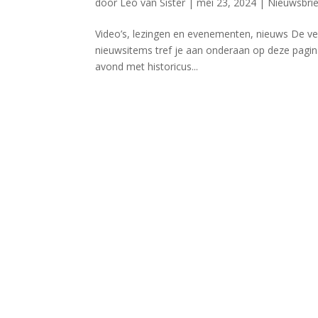
door
Leo van Sister
|
mei 23, 2024
|
Nieuwsbrie
Video’s, lezingen en evenementen, nieuws De ve
nieuwsitems tref je aan onderaan op deze pagina
avond met historicus...