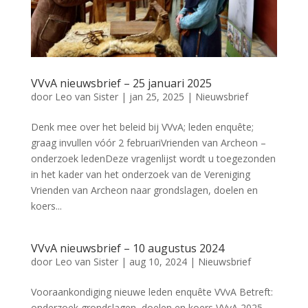
VVvA nieuwsbrief – 25 januari 2025
door
Leo van Sister
|
jan 25, 2025
|
Nieuwsbrief
Denk mee over het beleid bij VVvA; leden enquête;
graag invullen vóór 2 februariVrienden van Archeon –
onderzoek ledenDeze vragenlijst wordt u toegezonden
in het kader van het onderzoek van de Vereniging
Vrienden van Archeon naar grondslagen, doelen en
koers...
VVvA nieuwsbrief – 10 augustus 2024
door
Leo van Sister
|
aug 10, 2024
|
Nieuwsbrief
Vooraankondiging nieuwe leden enquête VVvA Betreft:
onderzoek grondslagen, doelen en koers VVvA 2025 –